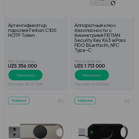
Аутентификатор
Аппаратный ключ
паролей Feitian С100
безопасности c
HOTP Token
биометрией FEITIAN
Security Key K43 iePass
FIDO Bluethoth, NFC
Type-C
Нет в наличии
Нет в наличии
UZS 356 000
UZS 1 713 000
Предзаказ
Предзаказ
Поставка: 28.08.2026
Поставка: 28.08.2026
Новинка
Новинка