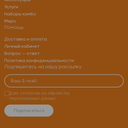
Аксессуары
U2f токен
Ключ настройки аутентификации
Услуги
Yubikey security key nfc
Наборы комбо
Мерч
Аппаратный ключ безопасности
Юбикей ключ
Помощь
Аппаратные лицензионные ключи
Доставка и оплата
Личный кабинет
Вопрос — ответ
Политика конфиденциальности
Подпишитесь на нашу рассылку
Даю согласие на
обработку
персональных данных
Подписаться