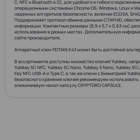
C, NFC и Bluetooth 4.0), для удобного и гибкого подключе
операционными системами Chrome OS, Windows, Linux и M
надежных алгоритмов безопасности, включая ECDSA, SHA2
Поддерживает протокол обмена данными CTAPHID, обеспе
информации. Компактные размеры (8,9 x 5,7 x 0,63 см) де
использования в разных местах. Дополнительную информа
сайте производителя.
Аппаратный ключ FEITIAN K43 может быть достойной альтерн
В ассортименте доступны множество ключей Yubikey, наприм
Yubikey 5C NFC, Yubikey 5С Nano, Yubikey 5 Nano, Yubikey 5Ci
Key NFC USB-А и Type C, а так же ключи с биометрией YubiKe
безопасного хранения ключей рекомендуем использоват
алюминиевую чехол-капсулу CRYPTORO CAPSULE.