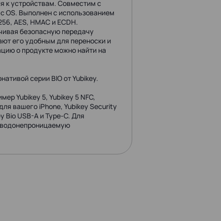
ния к устройствам. Совместим с
ac OS. Выполнен с использованием
56, AES, HMAC и ECDH.
чивая безопасную передачу
лают его удобным для переноски и
цию о продукте можно найти на
ативой серии BIO от Yubikey.
ер Yubikey 5, Yubikey 5 NFC,
 для вашего iPhone, Yubikey Security
y Bio USB-A и Type-C. Для
ь водонепроницаемую