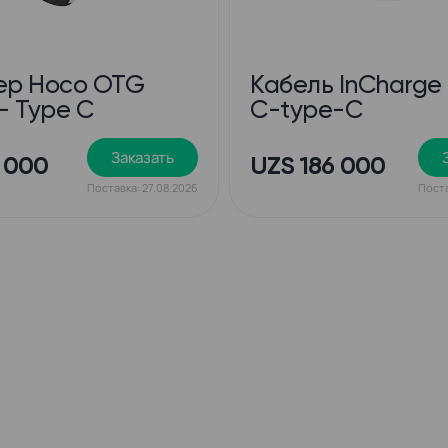
ер Hoco OTG
Кабель InCharge
- Type C
C-type-C
Заказать
 000
UZS 186 000
Поставка: 27.08.2026
Поста