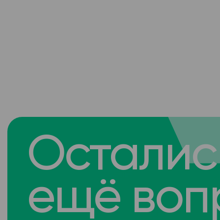
Осталис
ещё воп