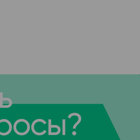
ь
росы?