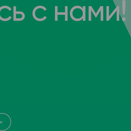
ь с нами!
к