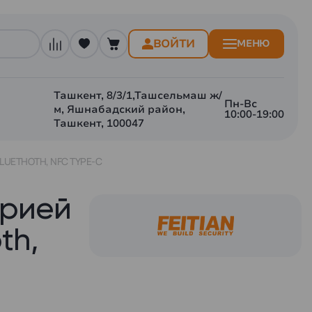
ВОЙТИ
МЕНЮ
Ташкент, 8/3/1,Ташсельмаш ж/
Пн-Вс
м, Яшнабадский район,
10:00-19:00
Ташкент, 100047
LUETHOTH, NFC TYPE-C
трией
th,