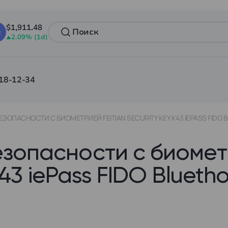
$1,911.48
2.09% (1d)
18-12-34
ОПАСНОСТИ C БИОМЕТРИЕЙ FEITIAN SECURITY KEY K43 IEPASS FIDO B
зопасности c биоме
K43 iePass FIDO Bluetho