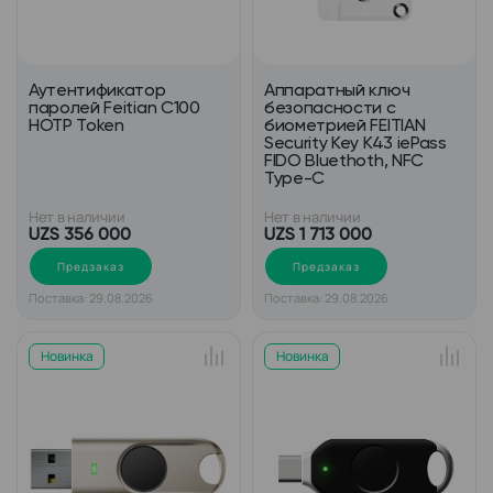
Аутентификатор
Аппаратный ключ
паролей Feitian С100
безопасности c
HOTP Token
биометрией FEITIAN
Security Key K43 iePass
FIDO Bluethoth, NFC
Type-C
Нет в наличии
Нет в наличии
UZS 356 000
UZS 1 713 000
Предзаказ
Предзаказ
Поставка: 29.08.2026
Поставка: 29.08.2026
Новинка
Новинка