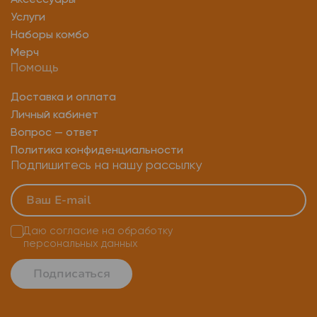
Аксессуары
U2f токен
Ключ настройки аутентификации
Услуги
Yubikey security key nfc
Наборы комбо
Мерч
Аппаратный ключ безопасности
Юбикей ключ
Помощь
Аппаратные лицензионные ключи
Доставка и оплата
Личный кабинет
Вопрос — ответ
Политика конфиденциальности
Подпишитесь на нашу рассылку
Даю согласие на
обработку
персональных данных
Подписаться