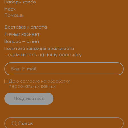
Yubikey security key nfc
Наборы комбо
Мерч
Аппаратный ключ безопасности
Юбикей ключ
Помощь
Аппаратные лицензионные ключи
Доставка и оплата
Личный кабинет
Вопрос — ответ
Политика конфиденциальности
Подпишитесь на нашу рассылку
Даю согласие на
обработку
персональных данных
Подписаться