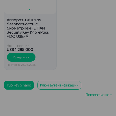
Аппаратный ключ
безопасности с
биометрией FEITIAN
Security Key K45 ePass
FIDO USB-A
Нет в наличии
UZS 1 285 000
Предзаказ
Поставка: 28.08.2026
Yubikey 5 nano
Ключ аутентификации
Показать еще +
Ключ аппаратной защиты
Аутентификатор паролей
Программно аппаратный ключ
Аппаратный токен