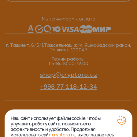
Мы принимаем к оплате
г. Ташкент, 8/3/1,Ташсельмаш ж/м, Яшнабадский район,
Ташкент, 100047
Режим работы:
Пн-Вс 10:00-19:00
shop@cryptoro.uz
+998 77 118-12-34
Наш сайт использует файлы cookie, чтобы
улучшить работу сайта, повысить его
ООО "SVAROG TRADING GROUP" ИНН 311409915
эффективность и удобство. Продолжая
© 2026 CrypTORO.uz - Холодные и горячие кошельки
использовать сайт
cryptoro.ru
, вы соглашаетесь
криптовалют