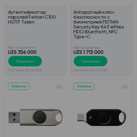
Аутентификатор
Аппаратный ключ
паролей Feitian С100
безопасности c
HOTP Token
биометрией FEITIAN
Security Key K43 iePass
FIDO Bluethoth, NFC
Type-C
Нет в наличии
Нет в наличии
UZS 356 000
UZS 1 713 000
Предзаказ
Предзаказ
Поставка: 28.08.2026
Поставка: 28.08.2026
Новинка
Новинка