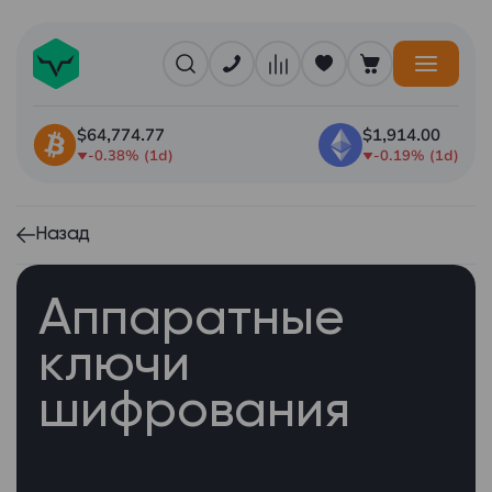
$64,774.77
$1,914.00
-0.38% (1d)
-0.19% (1d)
Назад
Аппаратные
ключи
шифрования