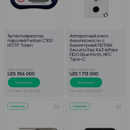
Аутентификатор
Аппаратный ключ
паролей Feitian С100
безопасности c
HOTP Token
биометрией FEITIAN
Security Key K43 iePass
FIDO Bluethoth, NFC
Type-C
Нет в наличии
Нет в наличии
UZS 356 000
UZS 1 713 000
Предзаказ
Предзаказ
Поставка: 30.08.2026
Поставка: 30.08.2026
Новинка
Новинка