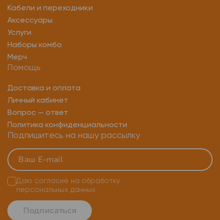
Yubikey security key
Аппаратный крипто ключ
Кабели и переходники
Аксессуары
Аппаратный ключ yubikey
Yubikey 5ci
U2f токен
Услуги
Ключ настройки аутентификации
Наборы комбо
Мерч
Yubikey security key nfc
Помощь
Аппаратный ключ безопасности
Юбикей ключ
Доставка и оплата
Личный кабинет
Аппаратные лицензионные ключи
Вопрос — ответ
Политика конфиденциальности
Подпишитесь на нашу рассылку
Даю согласие на
обработку
персональных данных
Подписаться