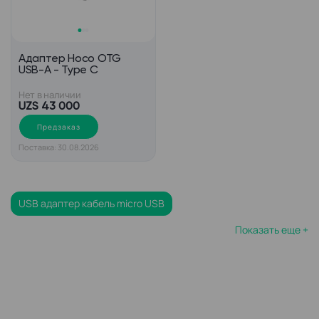
Адаптер Hoco OTG
USB-A - Type C
Нет в наличии
UZS 43 000
Предзаказ
Поставка: 30.08.2026
USB адаптер кабель micro USB
Показать еще +
Кабель USB 3 micro USB 3
Кабель micro USB черный
Кабель USB type c mini USB
Кабель USB micro USB 2 метра