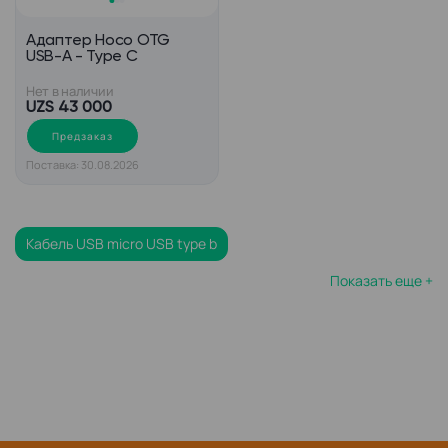
Адаптер Hoco OTG
USB-A - Type C
Нет в наличии
UZS 43 000
Предзаказ
Поставка: 30.08.2026
Кабель USB micro USB type b
Показать еще +
Кабель USB 3 micro USB 3
Кабель micro USB черный
Кабель USB type c mini USB
Кабель USB micro USB 2 метра
Адаптер otg переходник USB type c