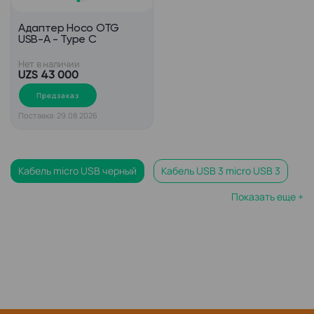
Адаптер Hoco OTG
USB-A - Type C
Нет в наличии
UZS 43 000
Предзаказ
Поставка: 29.08.2026
Кабель micro USB черный
Кабель USB 3 micro USB 3
Показать еще +
Кабель USB type c mini USB
Кабель USB micro USB 2 метра
Адаптер otg переходник USB type c
USB type c кабель для передачи данных