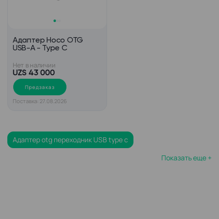
Адаптер Hoco OTG
USB-A - Type C
Нет в наличии
UZS 43 000
Предзаказ
Поставка: 27.08.2026
Адаптер otg переходник USB type c
Показать еще +
Кабель USB 3 micro USB 3
Кабель micro USB черный
Кабель USB type c mini USB
Кабель USB micro USB 2 метра