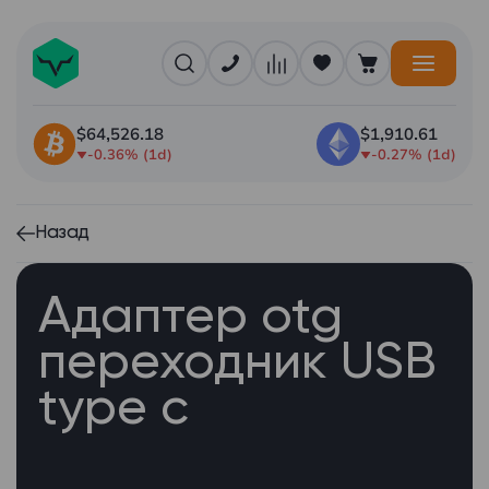
$64,526.18
$1,910.61
-0.36% (1d)
-0.27% (1d)
Назад
Адаптер otg
переходник USB
type c