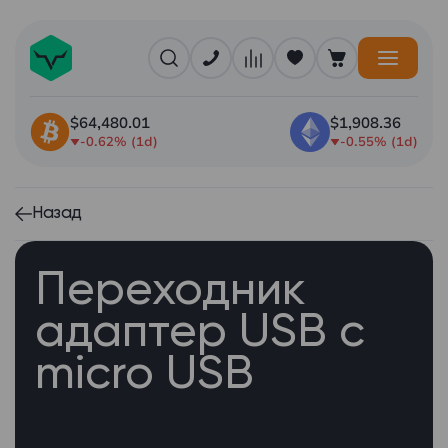
$64,480.01
$1,908.36
-0.62% (1d)
-0.55% (1d)
Назад
Переходник
адаптер USB c
micro USB