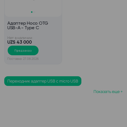
Адаптер Hoco OTG
USB-A - Type C
Нет в наличии
UZS 43 000
Предзаказ
Поставка: 27.08.2026
Переходник адаптер USB c micro USB
Показать еще +
Кабель USB 3 micro USB 3
Кабель micro USB черный
Кабель USB type c mini USB
Кабель USB micro USB 2 метра