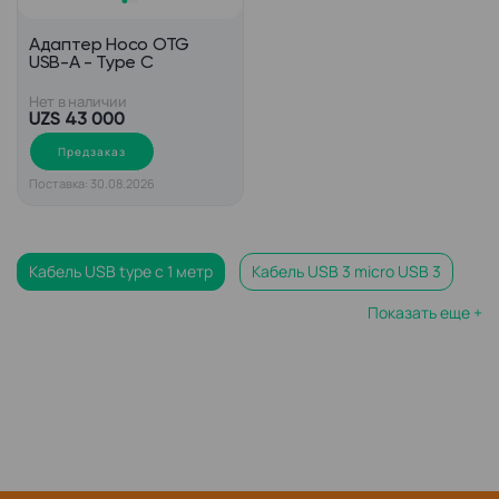
Адаптер Hoco OTG
USB-A - Type C
Нет в наличии
UZS 43 000
Предзаказ
Поставка: 30.08.2026
Кабель USB type c 1 метр
Кабель USB 3 micro USB 3
Показать еще +
Кабель micro USB черный
Кабель USB type c mini USB
Кабель USB micro USB 2 метра
Адаптер otg переходник USB type c
USB type c кабель для передачи данных