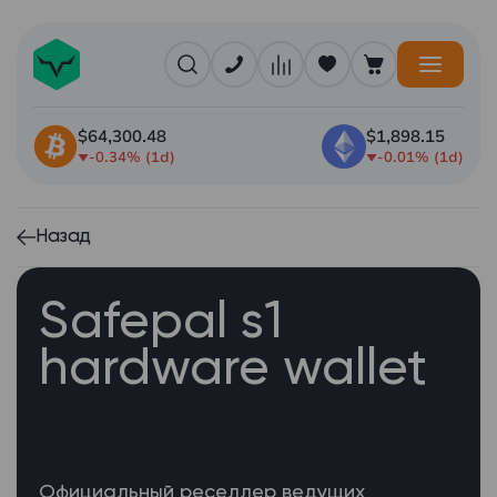
$64,300.48
$1,898.15
-0.34% (1d)
-0.01% (1d)
Назад
Safepal s1
hardware wallet
Официальный реселлер ведущих