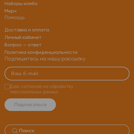
Кошелек ledger nano x
Trezor wallet
Наборы комбо
Мерч
Крипто кошелек биткоин
Холодный кошелек леджер
Помощь
Доставка и оплата
Личный кабинет
Вопрос — ответ
Политика конфиденциальности
Подпишитесь на нашу рассылку
Даю согласие на
обработку
персональных данных
Подписаться