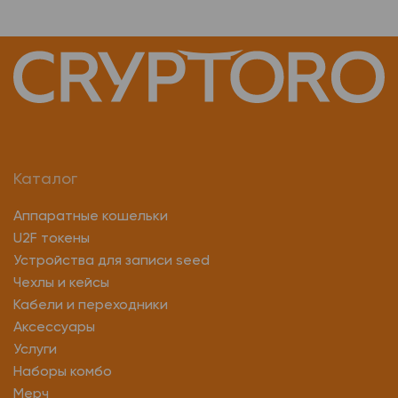
Safepal s1 hardware wallet
Ethereum wallet
Ledger wallet
Trezor model t
Холодный кошелек wallet
Криптокошелек tangem wallet
Bitcoin crypto wallet
Криптокошелек safepal
Keystone pro
Каталог
Trezor официальный сайт
Аппаратные кошельки
U2F токены
Холодный аппаратный кошелек
Устройства для записи seed
Чехлы и кейсы
Холодный кошелек tangem
Карта tangem wallet
Кабели и переходники
Аксессуары
Аппаратный кошелек ledger
Биткоин wallet кошелек
Услуги
Кошелек для криптовалют ledger
Наборы комбо
Мерч