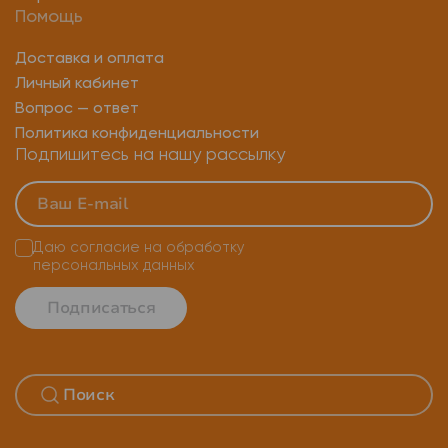
Кошелек ledger nano x
Trezor wallet
Помощь
Крипто кошелек биткоин
Холодный кошелек леджер
Доставка и оплата
Личный кабинет
Вопрос — ответ
Политика конфиденциальности
Подпишитесь на нашу рассылку
Даю согласие на
обработку
персональных данных
Подписаться