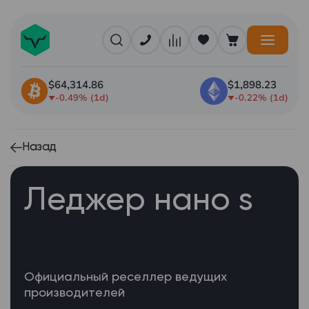
$64,314.86
$1,898.23
-0.49% (1d)
-0.22% (1d)
Назад
Леджер нано s
Официальный реселлер ведущих
производителей