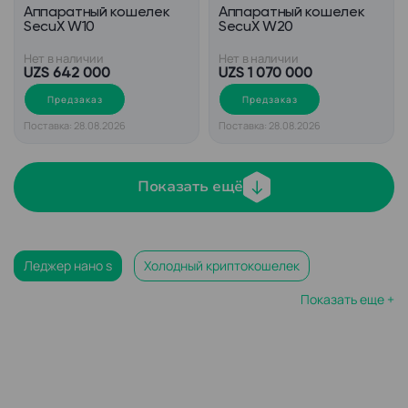
Аппаратный кошелек
Аппаратный кошелек
SecuX W10
SecuX W20
Нет в наличии
Нет в наличии
UZS 642 000
UZS 1 070 000
Предзаказ
Предзаказ
Поставка: 28.08.2026
Поставка: 28.08.2026
Показать ещё
Леджер нано s
Холодный криптокошелек
Показать еще +
Леджер кошелек
Ledger nano s plus
Аппаратный кошелек для криптовалюты
Холодный кошелек биткоин
Криптокошелек биткоин