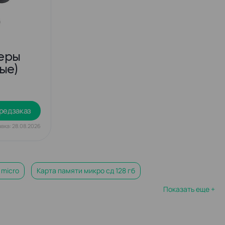
еры
ые)
редзаказ
вка: 28.08.2026
 micro
Карта памяти микро сд 128 гб
Показать еще +
ти sdxc transcend
Карта памяти transcend 64gb
Флеш карта микро сд
Карта памяти микро сд 512 гб