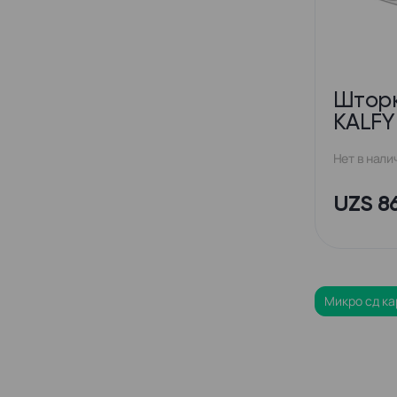
Шторк
KALFY
Нет в нали
UZS 8
Микро сд ка
Карты памят
Карта памят