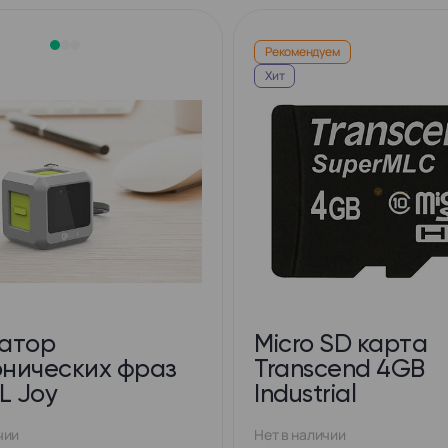
Рекомендуем
Хит
атор
Micro SD карта
нических фраз
Transcend 4GB
L Joy
Industrial
чии
Нет в наличии