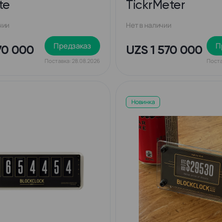
te
TickrMeter
чии
Нет в наличии
Предзаказ
П
70 000
UZS 1 570 000
Поставка: 28.08.2026
Поста
Новинка