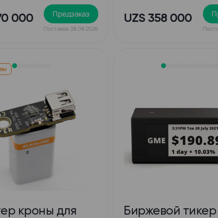
Предзаказ
П
70 000
UZS 358 000
Поставка: 28.08.2026
Поста
ем
ер кроны для
Биржевой тикер