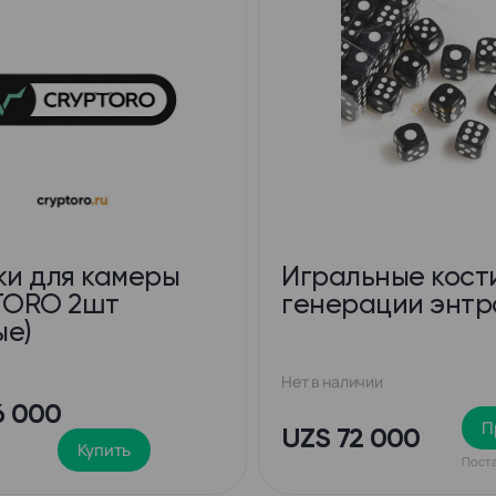
и для камеры
Игральные кост
TORO 2шт
генерации энтр
ые)
Нет в наличии
6 000
П
UZS 72 000
+
Купить
Поста