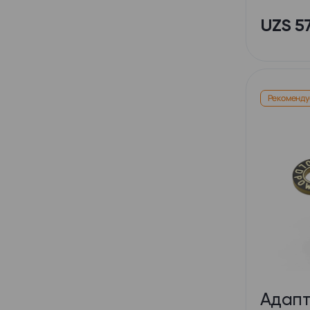
UZS 5
Рекоменду
Адапт