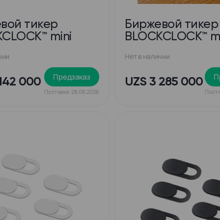
вой тикер
Биржевой тикер
CLOCK™ mini
BLOCKCLOCK™ m
чии
Нет в наличии
Предзаказ
П
142 000
UZS 3 285 000
Поставка: 28.08.2026
Поста