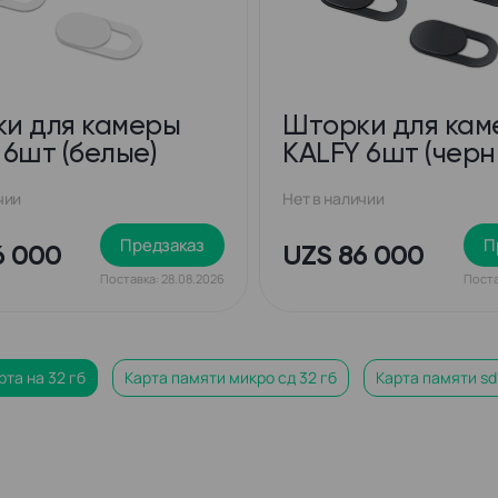
и для камеры
Шторки для кам
 6шт (белые)
KALFY 6шт (черн
чии
Нет в наличии
Предзаказ
П
6 000
UZS 86 000
Поставка: 28.08.2026
Поста
рта на 32 гб
Карта памяти микро сд 32 гб
Карта памяти sd
и transcend sdhc
Карта памяти 64 гб микро сд
Карта памя
и микро сд 256 гб
Карта памяти transcend microsdhc 32gb