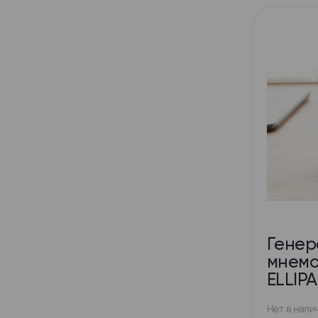
Генер
мнемо
ELLIPA
Нет в нали