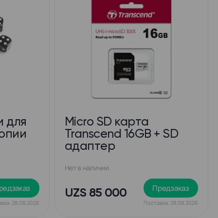
и для
Micro SD карта
опии
Transcend 16GB + SD
адаптер
Нет в наличии
редзаказ
Предзаказ
UZS 85 000
вка: 28.08.2026
Поставка: 28.08.2026