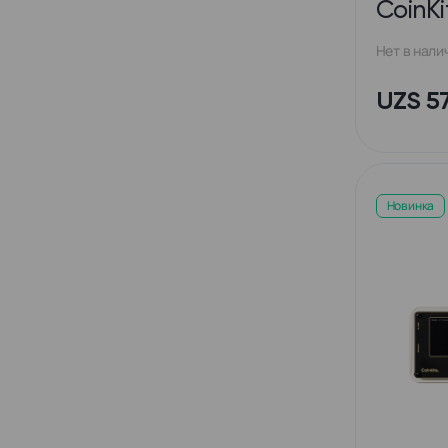
CoinKi
Нет в нали
UZS 5
Новинка