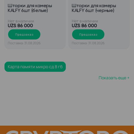
Шторки для камеры
Шторки для камеры
KALFY 6шт (белые)
KALFY 6шт (черные)
Нет в наличии
Нет в наличии
UZS 86 000
UZS 86 000
Предзаказ
Предзаказ
Поставка: 31.08.2026
Поставка: 31.08.2026
Карта памяти микро сд 8 гб
Показать еще +
Карта памяти микро сд 32 гб
Микро сд карта на 32 гб
Карта памяти sd micro
Карта памяти микро сд 128 гб
Карты памяти transcend sdhc
Карта памяти 64 гб микро сд
Карта памяти sdxc transcend