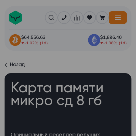
$64,556.63
$1,896.40
-1.02% (1d)
-1.38% (1d)
Назад
Карта памяти
микро сд 8 гб
Официальный реселлер ведущих