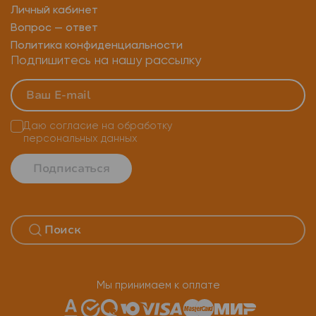
Личный кабинет
Карта памяти микро сд 16 гб
Вопрос — ответ
Политика конфиденциальности
Карта памяти transcend 64 гб
Подпишитесь на нашу рассылку
Шторка для камеры телефона
Шторка на камеру смартфона
Даю согласие на
обработку
персональных данных
Карта памяти transcend 8gb
Подписаться
Карта памяти transcend 2gb
Карта памяти microsdhc transcend 32 гб
Шторка для камеры айфон
Карта памяти микро сд 256гб
Мы принимаем к оплате
Карта памяти transcend 4gb