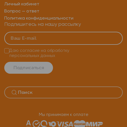
Личный кабинет
Карта памяти transcend 64 гб
Вопрос — ответ
Политика конфиденциальности
Шторка для камеры телефона
Подпишитесь на нашу рассылку
Карта памяти микро сд 8 гб
Шторка на камеру смартфона
Даю согласие на
обработку
персональных данных
Карта памяти transcend 8gb
Подписаться
Карта памяти transcend 2gb
Карта памяти microsdhc transcend 32 гб
Шторка для камеры айфон
Карта памяти микро сд 256гб
Мы принимаем к оплате
Карта памяти transcend 4gb