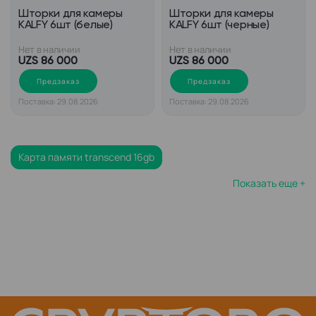
Шторки для камеры
Шторки для камеры
KALFY 6шт (белые)
KALFY 6шт (черные)
Нет в наличии
Нет в наличии
UZS 86 000
UZS 86 000
Предзаказ
Предзаказ
Поставка: 29.08.2026
Поставка: 29.08.2026
Карта памяти transcend 16gb
Показать еще +
Карта памяти микро сд 32 гб
Микро сд карта на 32 гб
Карта памяти sd micro
Карта памяти микро сд 128 гб
Карты памяти transcend sdhc
Карта памяти 64 гб микро сд
Карта памяти sdxc transcend