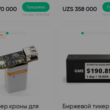
Предзаказ
П
70 000
UZS 358 000
Поставка: 28.08.2026
Поста
ем
ер кроны для
Биржевой тикер