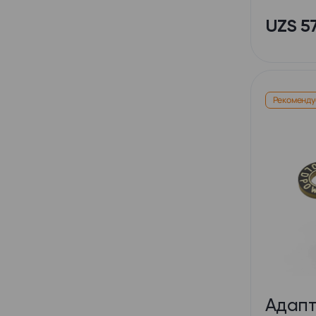
UZS 5
Рекоменду
Адапт