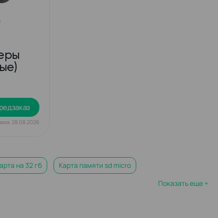
еры
ые)
редзаказ
вка: 28.08.2026
арта на 32 гб
Карта памяти sd micro
Показать еще +
яти 64 гб микро сд
Карта памяти sdxc transcend
мяти transcend microsdhc 32gb
Флеш карта микро сд