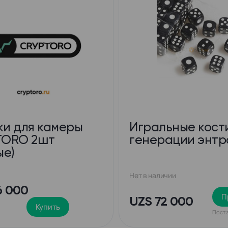
и для камеры
Игральные кост
TORO 2шт
генерации энтр
ые)
Нет в наличии
6 000
П
UZS 72 000
+
Купить
Поста