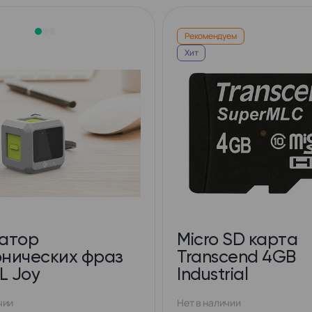
Рекомендуем
Хит
атор
Micro SD карта
нических фраз
Transcend 4GB
L Joy
Industrial
чии
Нет в наличии