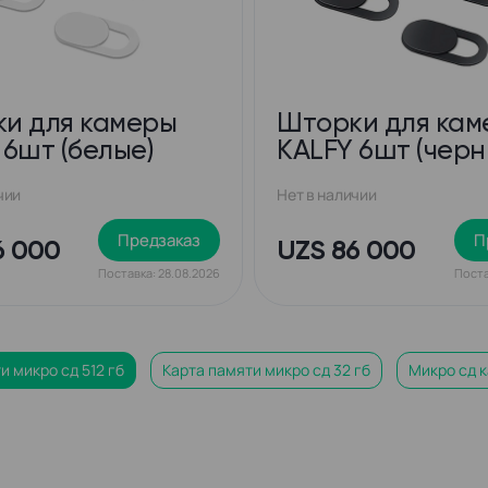
и для камеры
Шторки для кам
 6шт (белые)
KALFY 6шт (черн
чии
Нет в наличии
Предзаказ
П
6 000
UZS 86 000
Поставка: 28.08.2026
Поста
и микро сд 512 гб
Карта памяти микро сд 32 гб
Микро сд к
и микро сд 128 гб
Карты памяти transcend sdhc
Карта пам
и transcend 64gb
Карта памяти микро сд 256 гб
Карта па