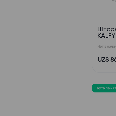
Шторк
KALFY
Нет в нали
UZS 8
Карта памят
Карта памят
Карта памят