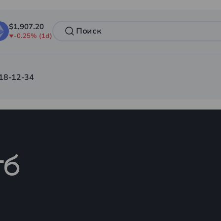
$1,907.20
-0.25% (1d)
18-12-34
и
гб