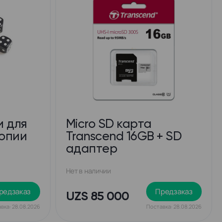
и для
Micro SD карта
опии
Transcend 16GB + SD
адаптер
Нет в наличии
редзаказ
Предзаказ
UZS 85 000
вка: 28.08.2026
Поставка: 28.08.2026