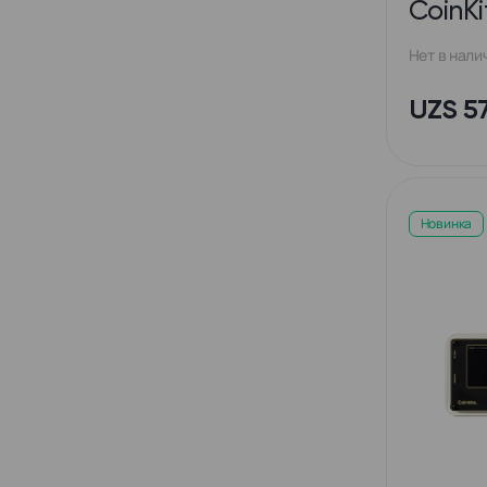
CoinKi
Нет в нали
UZS 5
Новинка