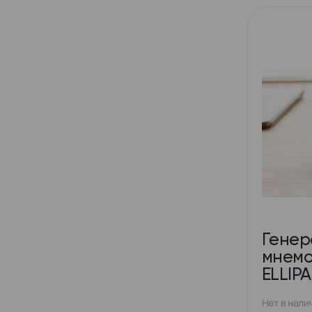
Генер
мнемо
ELLIPA
Нет в нали