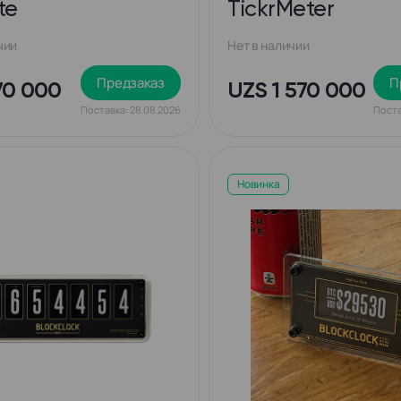
te
TickrMeter
чии
Нет в наличии
Предзаказ
П
70 000
UZS 1 570 000
Поставка: 28.08.2026
Поста
Новинка