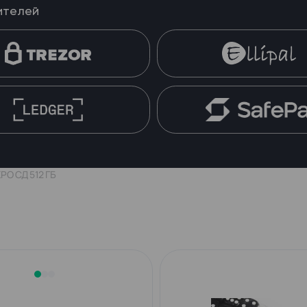
ителей
О СД 512 ГБ