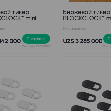
вой тикер
Биржевой тикер
CLOCK™ mini
BLOCKCLOCK™ m
чии
Нет в наличии
Предзаказ
П
142 000
UZS 3 285 000
Поставка: 28.08.2026
Поста