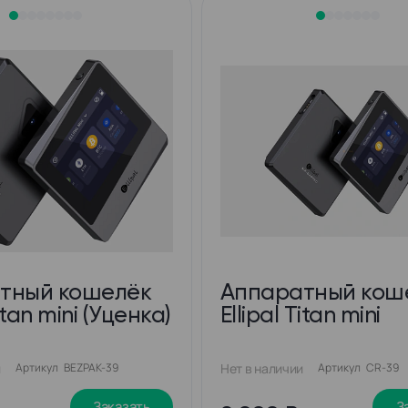
тный кошелёк
Аппаратный кош
Titan mini (Уценка)
Ellipal Titan mini
и
Артикул
BEZPAK-39
Нет в наличии
Артикул
CR-39
Заказать
З