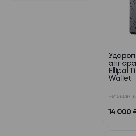
Удароп
аппара
Ellipal 
Wallet
Нет в наличи
14 000 