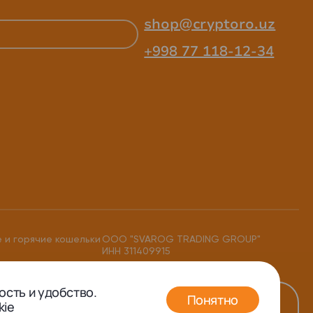
shop@cryptoro.uz
+998 77 118-12-34
 и горячие кошельки
ООО "SVAROG TRADING GROUP"
ИНН 311409915
ость и удобство.
Понятно
kie