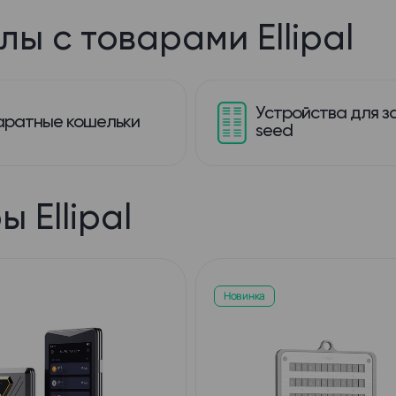
лы с товарами Ellipal
Устройства для з
аратные кошельки
seed
ы Ellipal
Новинка