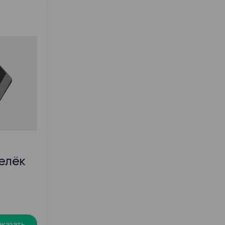
елёк
аказать