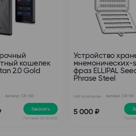
рочный
Устройство хран
тный кошелек
мнемонических-
Titan 2.0 Gold
фраз ELLIPAL See
Phrase Steel
и
Артикул
CR-160
Нет в наличии
Артикул
CR-161
Заказать
З
₽
5 000 ₽
Поставка: 29.08.2026
Постав