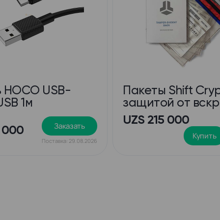
ь HOCO USB-
Пакеты Shift Cryp
USB 1м
защитой от вск
UZS 215 000
Заказать
 000
+
Купить
Поставка: 29.08.2026