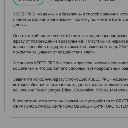
XSEED PRO - надежный и безопасный способ хранения исхо
является офлайн хранилищем, поэтому вы можете быть ув
данных.
Оно также обладает огнестойкостью и водонепроницаемос
фразу от повреждений и разрушений. Пластины из нержа
класса способны выдержать высокие температуры до 2649 
покрытие защищает от воздействия влаги.
Установка XSEED PRO быстрая и простая. Можно использов
кошельками, что делает его удобным и универсальным ре
Защитите исходную фразу с помощью XSEED PRO - надежно
которое обеспечит сохранность данных и даст должное сп
кошельков Trezor, Ledger, Ellipal, Coolwallet, BitBox, Metamas
В ассортименте доступны фирменные устройства от CRYPT
CRYPTORO SVAROG, CRYPTORO OBEREG и CRYPTORO TOTEM