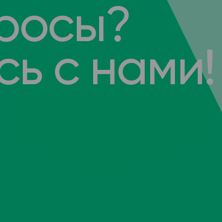
росы?
ь с нами!