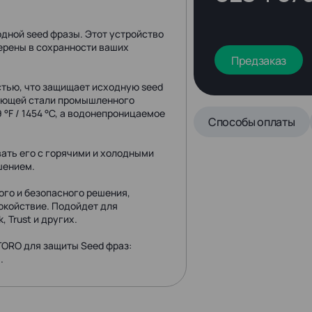
дной seed фразы. Этот устройство
ерены в сохранности ваших
Предзаказ
тью, что защищает исходную seed
веющей стали промышленного
°F / 1454 °C, а водонепроницаемое
Способы оплаты
ать его с горячими и холодными
шением.
го и безопасного решения,
окойствие. Подойдет для
k, Trust и других.
ORO для защиты Seed фраз:
.