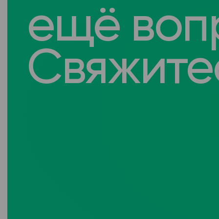
ещё воп
Свяжитес