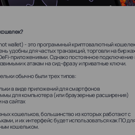
 кошелек?
hot wallet) - это программный криптовалютный кошелек
ень удобны для частых транзакций, торговли на биржах
DeFi-приложениями. Однако постоянное подключение 
язвимыми к атакам на сид-фразу и приватные ключи.
ельки обычно были трех типов:
льки в виде приложений для смартфонов
аммы для компьютера (или браузерные расширения)
 на сайтах
рных кошельков, большинство из которых работают с
ами, и их интерфейс будет использоваться как ПО дл
ным кошельком.