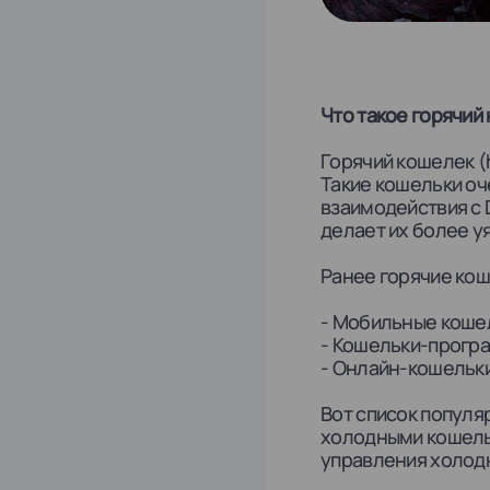
Что такое горячий
Горячий кошелек (
Такие кошельки оч
взаимодействия с 
делает их более у
Ранее горячие кош
- Мобильные коше
- Кошельки-прогр
- Онлайн-кошельки
Вот список популя
холодными кошельк
управления холод