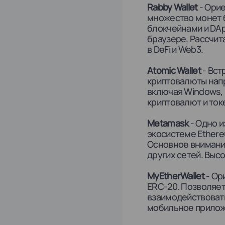
Rabby Wallet
- Орие
множество монет б
блокчейнами и DA
браузере. Рассчит
в DeFi и Web3.
Atomic Wallet
- Вст
криптовалюты нап
включая Windows, 
криптовалют и ток
Metamask
- Одно и
экосистеме Ethere
Основное внимание
других сетей. Высо
MyEtherWallet
- Ор
ERC-20. Позволяет
взаимодействовать
мобильное прилож