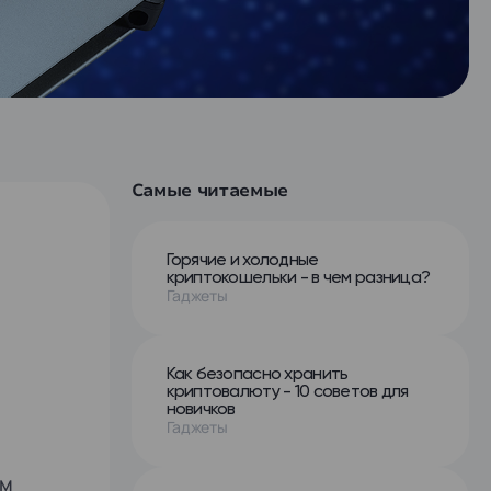
Самые читаемые
Горячие и холодные
криптокошельки - в чем разница?
Гаджеты
Как безопасно хранить
криптовалюту - 10 советов для
новичков
Гаджеты
ом