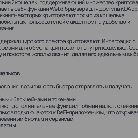
льный кошелек, поддерживающий множество криптова
ает в себя функции Web3 браузера для доступа к DApp
кинг некоторых криптовалют прямо из кошелька.
обильных пользователей с акцентом на удобство и
вания.
держка широкого спектра криптовалют. Интеграция с
рмами для обмена криптовалют внутри кошелька. Ос
у и простоте использования, делая его идеальным вы
шельков
:
зования, возможность быстро отправлять и получать
зными блокчейнами и токенами
ляют дополнительные функции - обмен валют, стейкинг 
ьков подключаются к DeFi-приложениям, что открыва
изованным биржам и сервисам
платны