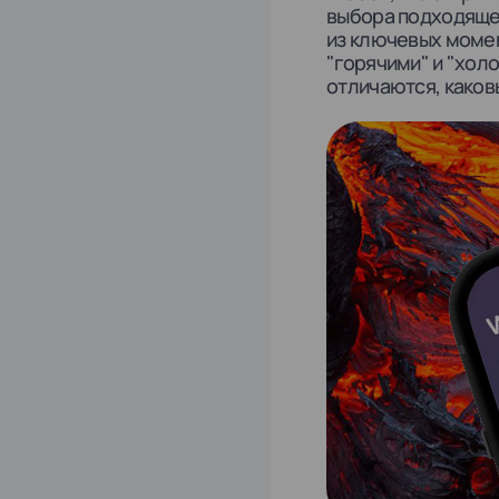
выбора подходящег
из ключевых момен
"горячими" и "хол
отличаются, каков