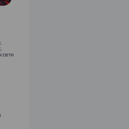
.
,
к сети
я