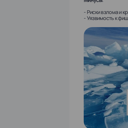
Минусы
:
- Риски взлома и 
- Уязвимость к фи