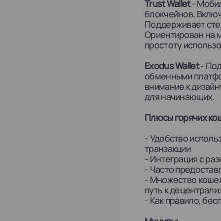
Trust Wallet
- Моби
блокчейнов. Включ
Поддерживает стей
Ориентирован на м
простоту использо
Exodus Wallet
- Под
обменными платфо
внимание к дизайн
для начинающих.
Плюсы горячих ко
- Удобство исполь
транзакции
- Интеграция с ра
- Часто предостав
- Множество кошел
путь к децентрал
- Как правило, бес