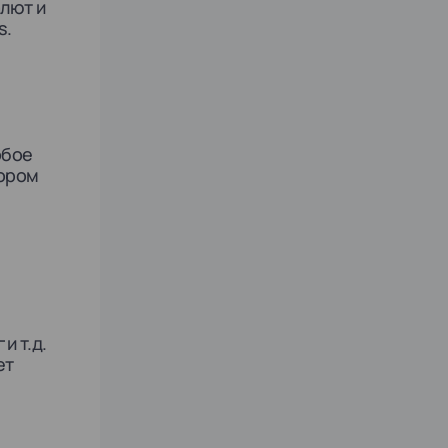
лют и
s.
обое
бором
и т.д.
ет