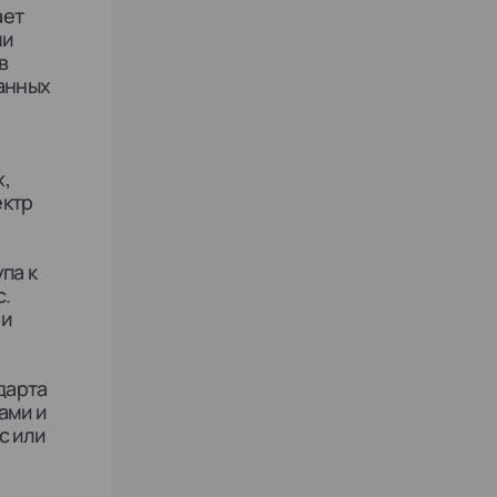
ает
ми
в
ванных
,
ектр
па к
с.
 и
дарта
ами и
с или