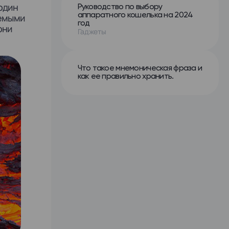
один
Руководство по выбору
аппаратного кошелька на 2024
аемыми
год
они
Гаджеты
Что такое мнемоническая фраза и
как ее правильно хранить.