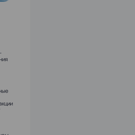
-
ния
зные
акции