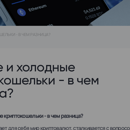
ЕЛЬКИ - В ЧЕМ РАЗНИЦА?
е и холодные
кошельки - в чем
а?
е криптокошельки - в чем разница?
ает для себя мир криптовалют, сталкивается с вопрос