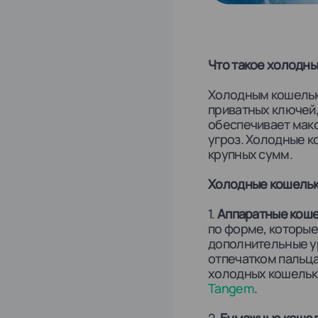
Что такое холодн
Холодным кошелько
приватных ключей,
обеспечивает мак
угроз. Холодные к
крупных сумм.
Холодные кошельк
1.
Аппаратные кошел
по форме, которые
дополнительные у
отпечатком пальца
холодных кошельк
Tangem
.