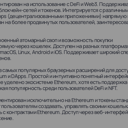
нтирован на использование с DeFi и Web3. Поддержив
локчейн-сетей и токенов. Интегрируется с различны
pps (децентрализованными приложениями) напрямую 
ан на более продвинутых пользователей, заинтересо
роенный атомарный своп и возможность покупки
рямую через кошелек. Доступен на разных платформах
macOS, Linux, Android и iOS. Поддерживает широкий сп
енов.
з самых популярных браузерных расширений для досту
um и DApps. Простой и интуитивно понятный интерфей
 уделено экосистеме Ethereum, хотя есть поддержка
кая популярность среди пользователей DeFi и NFT.
иентирован исключительно на Ethereum и токены стан
 пользователям создавать, управлять своими кошельк
 с контрактами Ethereum. Доступ через веб-интерфей
ение.