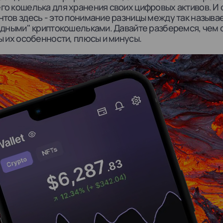
о кошелька для хранения своих цифровых активов. И 
тов здесь - это понимание разницы между так назыв
одными" криптокошельками. Давайте разберемся, чем 
ы их особенности, плюсы и минусы.