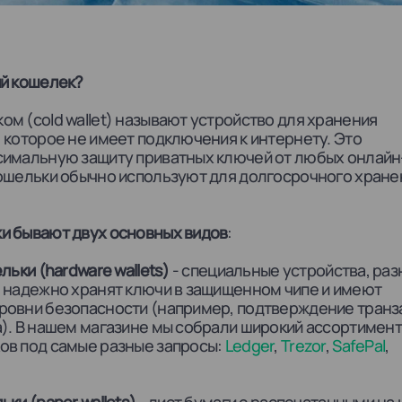
ый кошелек?
м (cold wallet) называют устройство для хранения
 которое не имеет подключения к интернету. Это
симальную защиту приватных ключей от любых онлайн
ошельки обычно используют для долгосрочного хране
и бывают двух основных видов
:
ьки (hardware wallets)
- специальные устройства, ра
 надежно хранят ключи в защищенном чипе и имеют
ровни безопасности (например, подтверждение транз
). В нашем магазине мы собрали широкий ассортимент
ов под самые разные запросы:
Ledger
,
Trezor
,
SafePal
,