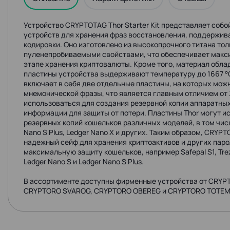
Устройство CRYPTOTAG Thor Starter Kit представляет соб
устройств для хранения фраз восстановления, поддержив
кодировки. Оно изготовлено из высокопрочного титана тол
пуленепробиваемыми свойствами, что обеспечивает макс
этапе хранения криптовалюты. Кроме того, материал обла
пластины устройства выдерживают температуру до 1667 °C.
включает в себя две отдельные пластины, на которых можн
мнемонической фразы, что является главным отличием от Ze
использоваться для создания резервной копии аппаратны
информации для защиты от потери. Пластины Thor могут и
резервных копий кошельков различных моделей, в том числе 
Nano S Plus, Ledger Nano X и других. Таким образом, CRYPTO
надежный сейф для хранения криптоактивов и других паро
максимальную защиту кошельков, например Safepal S1, Trezor
Ledger Nano S и Ledger Nano S Plus.
В ассортименте доступны фирменные устройства от CRYPT
CRYPTORO SVAROG, CRYPTORO OBEREG и CRYPTORO TOTEM