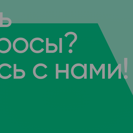
ь
росы?
ь с нами!