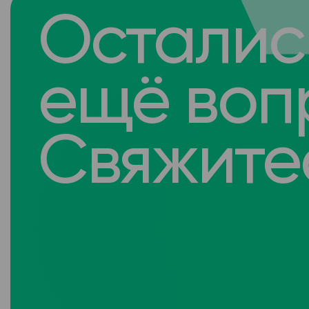
Осталис
ещё воп
Свяжитес