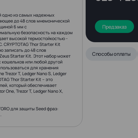
ой одно из самых надежных
ающее до 48 слов мнемонической
Предзаказ
щиной 6 мм с
имальную безопасность на каждом
дает высокой термостойкостью -
 CRYPTOTAG Thor Starter Kit
о записать до 48 слов
Способы оплаты
us Starter Kit. Этот набор может
х кошельков или любой другой
спользоваться для хранения
Trezor T, Ledger Nano S, Ledger
TAG Thor Starter Kit – это
лей, который обеспечивает
 One, Trezor T, Ledger Nano X,
ORO для защиты Seed фраз:
.