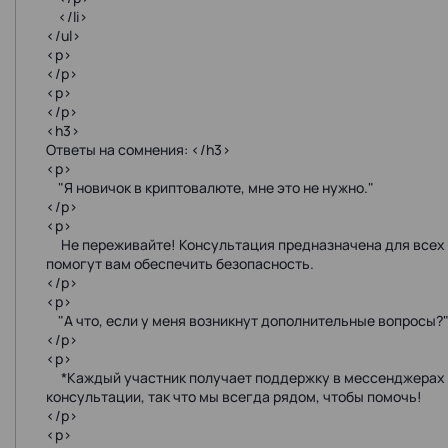
</li>
</ul>
<p>
</p>
<p>
</p>
<h3>
Ответы на сомнения: </h3>
<p>
"Я новичок в криптовалюте, мне это не нужно."
</p>
<p>
Не переживайте! Консультация предназначена для всех у
помогут вам обеспечить безопасность.
</p>
<p>
"А что, если у меня возникнут дополнительные вопросы?
</p>
<p>
*Каждый участник получает поддержку в мессенджерах 
консультации, так что мы всегда рядом, чтобы помочь!
</p>
<p>