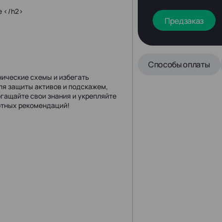
е </h2>
Предзаказ
Способы оплаты
ические схемы и избегать
я защиты активов и подскажем,
огащайте свои знания и укрепляйте
ртных рекомендаций!