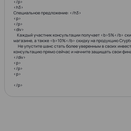
</p>
<h3>
Специальное предложение: </h3>
<p>
</p>
<div>
Каждый участник консультации получает <b>5%</b> скид
магазине, а также <b>10%</b> скидку на продукцию Crypto
Не упустите шанс стать более уверенным в своих инвес
консультацию прямо сейчас и начните защищать свои фин
</div>
<p>
</p>
<p>
</p>