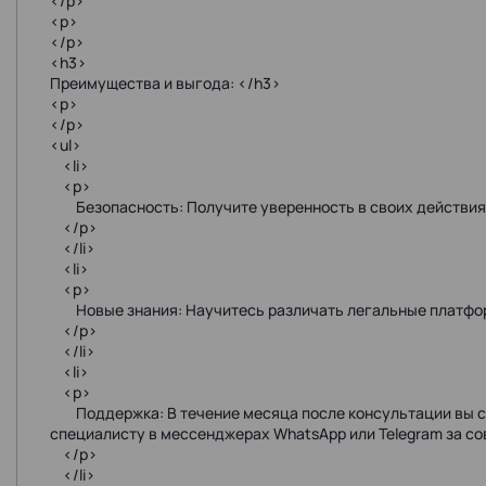
</p>
<p>
</p>
<h3>
Преимущества и выгода: </h3>
<p>
</p>
<ul>
<li>
<p>
Безопасность: Получите уверенность в своих действиях
</p>
</li>
<li>
<p>
Новые знания: Научитесь различать легальные платфо
</p>
</li>
<li>
<p>
Поддержка: В течение месяца после консультации вы с
специалисту в мессенджерах WhatsApp или Telegram за с
</p>
</li>