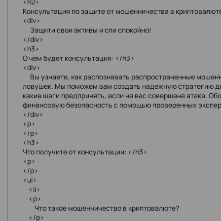
<h2>
Консультация по защите от мошенничества в криптовалют
<div>
Защити свои активы и спи спокойно!
</div>
<h3>
О чем будет консультация: </h3>
<div>
Вы узнаете, как распознавать распространенные мошенн
ловушек. Мы поможем вам создать надежную стратегию дл
какие шаги предпринять, если на вас совершена атака. Об
финансовую безопасность с помощью проверенных экспе
</div>
<p>
</p>
<h3>
Что получите от консультации: </h3>
<p>
</p>
<ul>
<li>
<p>
Что такое мошенничество в криптовалюте?
</p>