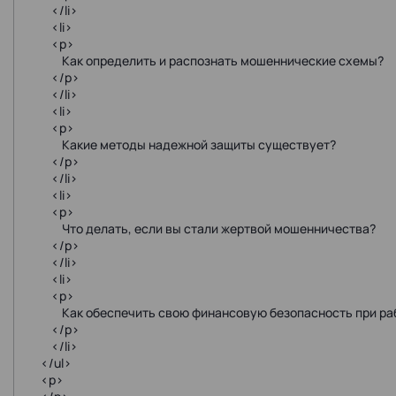
</li>
<li>
<p>
Как определить и распознать мошеннические схемы?
</p>
</li>
<li>
<p>
Какие методы надежной защиты существует?
</p>
</li>
<li>
<p>
Что делать, если вы стали жертвой мошенничества?
</p>
</li>
<li>
<p>
Как обеспечить свою финансовую безопасность при раб
</p>
</li>
</ul>
<p>