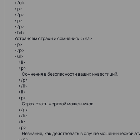
</ul>
<p>
</p>
<p>
</p>
<h3>
Устраняем страхи и сомнения: </h3>
<p>
</p>
<ul>
<li>
<p>
Сомнения в безопасности ваших инвестиций.
</p>
</li>
<li>
<p>
Страх стать жертвой мошенников.
</p>
</li>
<li>
<p>
Незнание, как действовать в случае мошеннической ат
</p>