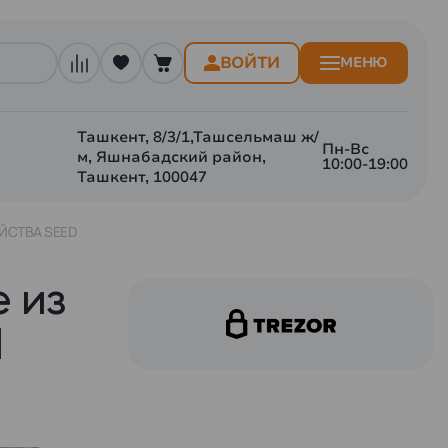
ВОЙТИ
МЕНЮ
Ташкент, 8/3/1,Ташсельмаш ж/
Пн-Вс
м, Яшнабадский район,
10:00-19:00
Ташкент, 100047
ОЙСТВА SEED
e из
d