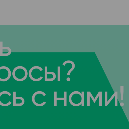
ь
росы?
ь с нами!