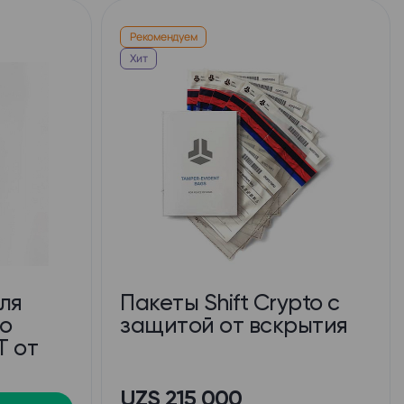
Рекомендуем
Хит
ля
Пакеты Shift Crypto с
о
защитой от вскрытия
T от
UZS 215 000