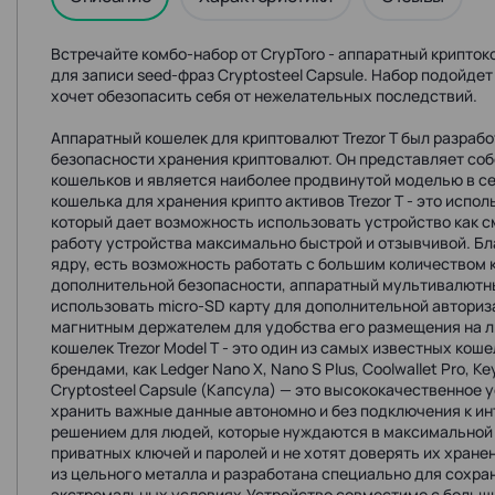
Встречайте комбо-набор от CrypToro - аппаратный криптоко
для записи seed-фраз Cryptosteel Capsule. Набор подойдет
хочет обезопасить себя от нежелательных последствий.
Аппаратный кошелек для криптовалют Trezor T был разраб
безопасности хранения криптовалют. Он представляет с
кошельков и является наиболее продвинутой моделью в се
кошелька для хранения крипто активов Trezor T - это испо
который дает возможность использовать устройство как 
работу устройства максимально быстрой и отзывчивой. Б
ядру, есть возможность работать с большим количеством 
дополнительной безопасности, аппаратный мультивалютный
использовать micro-SD карту для дополнительной автори
магнитным держателем для удобства его размещения на 
кошелек Trezor Model T - это один из самых известных коше
брендами, как Ledger Nano X, Nano S Plus, Coolwallet Pro, Key
Cryptosteel Capsule (Капсула) — это высококачественное 
хранить важные данные автономно и без подключения к ин
решением для людей, которые нуждаются в максимальной 
приватных ключей и паролей и не хотят доверять их хран
из цельного металла и разработана специально для сохр
экстремальных условиях.Устройство совместимо с больш