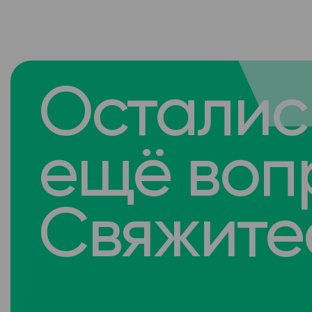
Осталис
ещё воп
Свяжитес