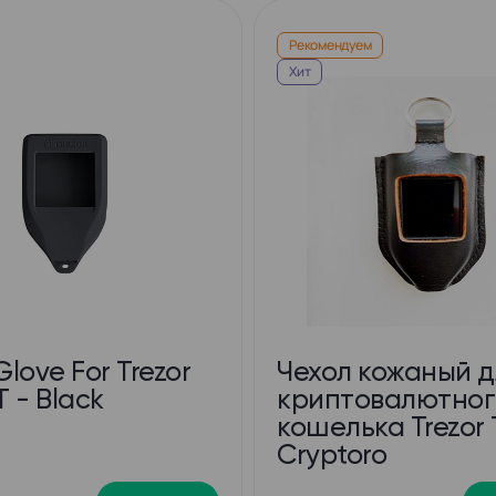
Рекомендуем
Хит
love For Trezor
Чехол кожаный д
T - Black
криптовалютног
кошелька Trezor 
Cryptoro