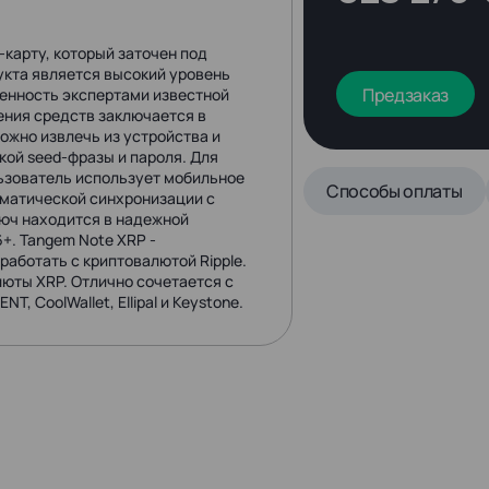
карту, который заточен под
укта является высокий уровень
Предзаказ
ренность экспертами известной
нения средств заключается в
ожно извлечь из устройства и
кой seed-фразы и пароля. Для
льзователь использует мобильное
Способы оплаты
оматической синхронизации с
люч находится в надежной
+. Tangem Note XRP -
аботать с криптовалютой Ripple.
люты XRP. Отлично сочетается с
NT, CoolWallet, Ellipal и Keystone.