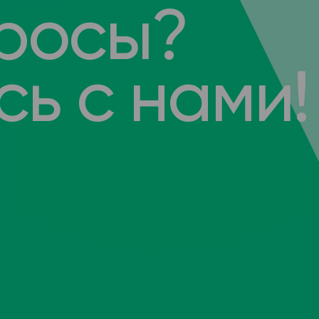
росы?
ь с нами!