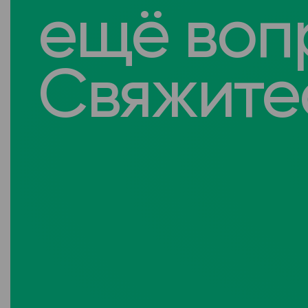
ещё воп
Свяжитес