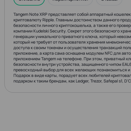
Tangem Note XRP представляет собой аппаратный кошелек-
криптовалюту Ripple. Главным достоинством данного прод
безопасности личного криптокошелька, а также его прове
компании Kudelski Security. Секрет этого безопасного хра
генерации уникального приватного ключа, который невозм
который не требует от пользователя хранения мнемоничес
доступа к своим токенам и осуществления транзакций по
приложение, а карта сама оснащена модулем NFC для авт
приложением Tangem на телефоне. При этом, приватный к
безопасности внутри устройства, защищенного чипом EAL6
превосходный выбор для всех желающих познакомиться и р
Подарок в виде карты, порадует всех любителей криптова
подарком к таким брендам, как Ledger, Trezor, Safepal s1, D'CE